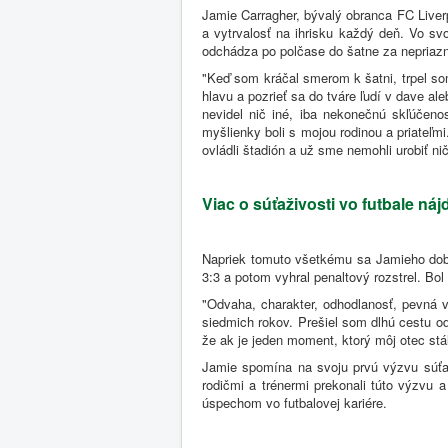
Jamie Carragher, bývalý obranca FC Liverp
a vytrvalosť na ihrisku každý deň. Vo sv
odchádza po polčase do šatne za nepriazni
"Keď som kráčal smerom k šatni, trpel s
hlavu a pozrieť sa do tváre ľudí v dave a
nevidel nič iné, iba nekonečnú skľúčen
myšlienky boli s mojou rodinou a priateľm
ovládli štadión a už sme nemohli urobiť ni
Viac o súťaživosti vo futbale ná
Napriek tomuto všetkému sa Jamieho dobré
3:3 a potom vyhral penaltový rozstrel. Bol 
"Odvaha, charakter, odhodlanosť, pevná vo
siedmich rokov. Prešiel som dlhú cestu od 
že ak je jeden moment, ktorý môj otec stál
Jamie spomína na svoju prvú výzvu súťaži
rodičmi a trénermi prekonali túto výzvu a
úspechom vo futbalovej kariére.