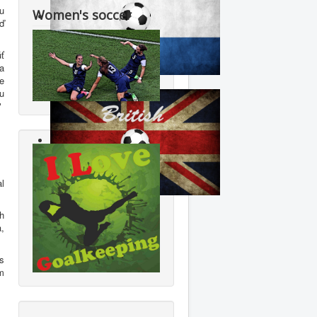
iu
Women's soccer
ď
ť
 a
e
lu
"
l
ch
a,
s
ím