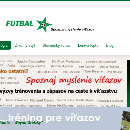
lógia
Životný štýl
Slovenský futbal
Lenivá lopta
Blog
trelíte.~ Wayne Gretzky"