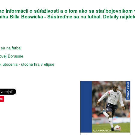
ac informácií o súťaživosti a o tom ako sa stať bojovníkom 
u Billa Beswicka - Sústreďme sa na futbal. Detaily nájdet
sa na futbal
ovej Borussie
útočenia - útočná hra v elipse
ve