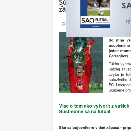
Sústreďme sa na futbal 
zápasu - prípad Jamieh
Uverejnené: 02. apríl 2015
"Odvaha, cha
do mňa všt
usopleného d
jeden momen
Carragher)
Túžba vyhráv
každej situá
zvyku je fut
suťaživého d
FC Liverpoo
ukážeme proc
Viac o tom ako vytvoriť z vašic
Sústreďme sa na futbal
Stať sa bojovníkom v deň zápasu - prí