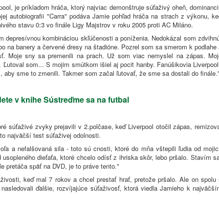
ool, je príkladom hráča, ktorý najviac demonštruje súťaživý oheň, dominanc
ojej autobiografii "Carra" podáva Jamie pohľad hráča na strach z výkonu, ke
vého stavu 0:3 vo finále Ligy Majstrov v roku 2005 proti AC Miláno.
om depresívnou kombináciou skľúčenosti a poníženia. Nedokázal som zdvihnú
lebo na banery a červené dresy na štadióne. Pozrel som sa smerom k podlahe
osť. Moje sny sa premenili na prach. Už som viac nemyslel na zápas. Moj
i. Ľutoval som... S mojim smútkom išiel aj pocit hanby. Fanúšikovia Liverpoo
č, aby sme to zmenili. Takmer som začal ľutovať, že sme sa dostali do finále.
jdete v knihe Sústreďme sa na futbal
 súťaživé zvyky prejavili v 2.polčase, keď Liverpool otočil zápas, remizova
to najväčší test súťaživej odolnosti.
ľa a nefalšovaná sila - toto sú cnosti, ktoré do mňa vštepili ľudia od moji
usopleného dieťaťa, ktoré chcelo odísť z ihriska skôr, lebo pršalo. Stavím s
e pretáča späť na DVD, je to práve tento."
vosti, keď mal 7 rokov a chcel prestať hrať, pretože pršalo. Ale on spolu 
 nasledovali ďalšie, rozvíjajúce súťaživosť, ktorá viedla Jamieho k najväčš