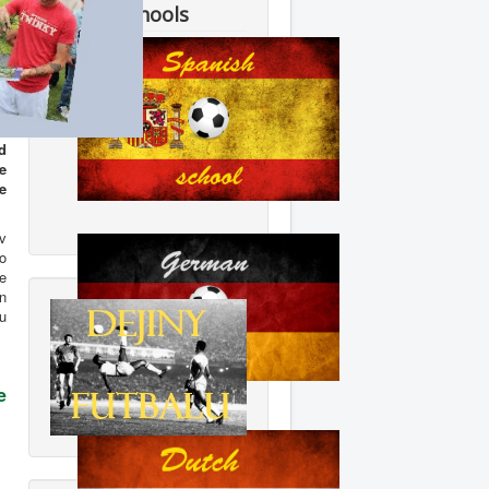
Soccer schools
é
d
e
e
v
to
e
n
u
e