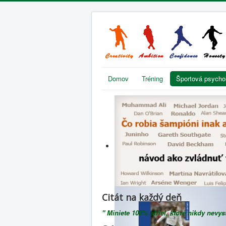
Domov
Tréning
Športová psycho
Citát na každý deň
" Miniete 100% striel, ktoré nikdy nevys