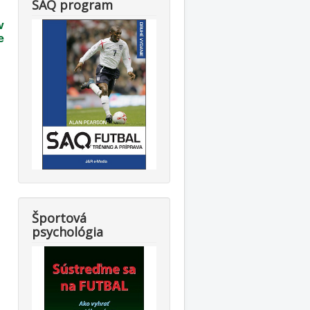
SAQ program
v
e
Športová
psychológia