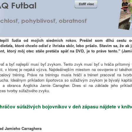
- Súťaživosť: Stať sa bojovníkom v deň
o Carraghera
rakter, odhodlanosť, pevná voľa a nefalšovaná sila - toto sú cnosti, ktor
epili ľudia od mojich siedmich rokov. Prešiel som dlhú cestu o
ieťaťa, ktoré chcelo odísť z ihriska skôr, lebo pršalo. Stavím sa, že ak j
t, ktorý môj otec stále pretáča späť na DVD, je to práve tento." (Jami
ať a byť najlepší musí byť zvykom. Tento zvyk musí byť u hráča prítomný 
cii, v ktorej je nejaká výzva. Najideálnejším miestom na osvojenie si takého
balový tréning. Práve na tréningu musia hráči a tréneri pracovať na tvorb
ucha. Ideálnym príkladom športovca so súťaživým zvykom je bývalý kapitá
l a obranca Anglicka Jamie Carragher. Dnes si na základe jeho príklad
es tvorby súťaživého zvyku.
h hráčov súťaživých bojovníkov v deň zápasu nájdete v knih
pad Jamieho Carraghera