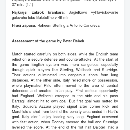
37´min. (1:1)
Najkrajší zákrok brankára:
Jagielkovo vyhlavičkovanie
gólového lobu Balotelliho v 45´min.
Hráči zápasu:
Raheem Sterling a Antonio Candreva
Assessment of the game by Peter Rebek
Match started carefully on both sides, while the English team
relied on a secure defense and counterattacks. At the start of
the game English system was more dangerous especially
through quick players like Sterling, Wellbeck and Sturridge.
Their actions culminated into dangerous shots from long
distances. At the other side, Italy relied more on possession,
where playmaker Pirlo often moved to the area of central
defenders and created Italian play. First serious opportunity
had England. Wellbeck escaped to the side and his pass
Barzagli almost hit to own goal. But first goal was netted by
Italy. Squadra Azzura played signal after corner kick and
Marchisio´s shot from behind the penalty area ended in Hart´s
goal. Italy didn´t enjoy leading very long. England answered
with fast action, when Rooney crossed the ball and Sturridge
levelled the score. At the end of the 1st half Balotelli had a