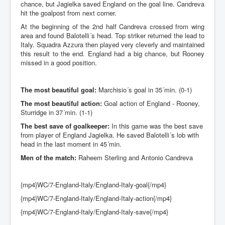
chance, but Jagielka saved England on the goal line. Candreva
hit the goalpost from next corner.
At the beginning of the 2nd half Candreva crossed from wing
area and found Balotelli´s head. Top striker returned the lead to
Italy. Squadra Azzura then played very cleverly and maintained
this result to the end. England had a big chance, but Rooney
missed in a good position.
The most beautiful goal:
Marchisio´s goal in 35´min. (0-1)
The most beautiful action:
Goal action of England - Rooney,
Sturridge in 37´min. (1-1)
The best save of goalkeeper:
In this game was the best save
from player of England Jagielka. He saved Balotelli´s lob with
head in the last moment in 45´min.
Men of the match:
Raheem Sterling and Antonio Candreva
{mp4}WC/7-England-Italy/England-Italy-goal{/mp4}
{mp4}WC/7-England-Italy/England-Italy-action{/mp4}
{mp4}WC/7-England-Italy/England-Italy-save{/mp4}