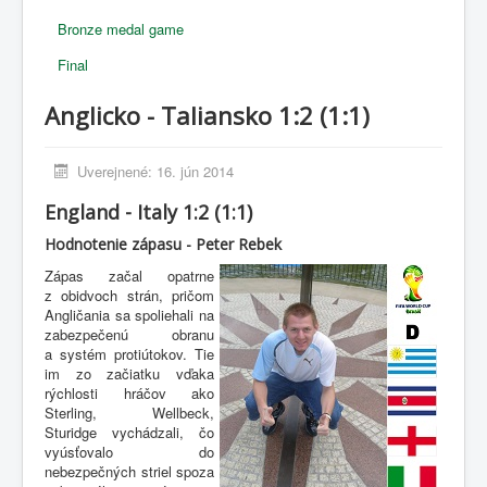
Bronze medal game
Final
Anglicko - Taliansko 1:2 (1:1)
Uverejnené: 16. jún 2014
England - Italy 1:2 (1:1)
Hodnotenie zápasu - Peter Rebek
Zápas začal opatrne
z obidvoch strán, pričom
Angličania sa spoliehali na
zabezpečenú obranu
a systém protiútokov. Tie
im zo začiatku vďaka
rýchlosti hráčov ako
Sterling, Wellbeck,
Sturidge vychádzali, čo
vyúsťovalo do
nebezpečných striel spoza