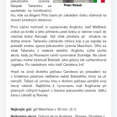
pokutového územia.
Naopak Taliansko sa
spoliehalo na kombinačnú
hru, kde sa dirigent Pirlo často pri zakladaní útoku sťahoval na
úroveň stredných obrancov.
Prvú vážnu možnosť si vypracovalo Anglicko, keď Wellbeck
unikol po krídle a jeho prihrávku pred bránu si takmer vrazil do
vlastnej brány Barzagli. Gól však priniesla až situácia na
durhej strane. Taliansko zahrávalo rohový kop a po signále sa
presadil strelou spoza pokutového územia Marchisio. Dlho sa
však Taliansko z vedenia netešilo. Anglicku vyšla rýchla
akcia, kedy po Rooneyho centri vyrovnával Sturridge. Na záver
polčasu mohol skórovať Balotelli, jeho gólový lob vyhlavičkoval
Jagielka. Po následnom rohu trafil Candreva žrď.
Hneď na úvod druhého polčasu Candreva po presadení sa
v krídelnom priestore nádherne našiel Balotelliho, ktorý sa už
nemýlil. Taliani už umnou hrou v druhom polčase ustrážili svoj
tesný náskok. Najbližšie k vyrovnaniu mali Angličania pri
priamych voľných kopoch z hranice pokutového územia. Veľkú
šancu zahodil aj Rooney.
Najkrajší gól:
gól Marchisia v 35´min. (0:1)
Najkrajšia akcia:
Gólová akcia Anglicka - Rooney, Sturridge v