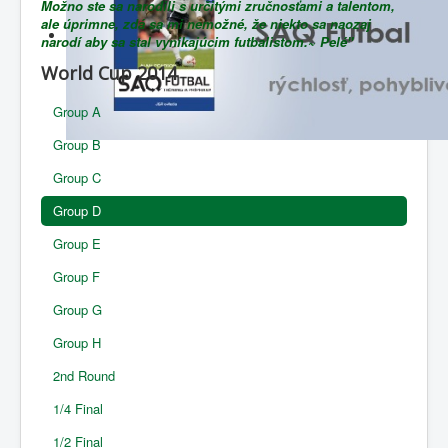
Možno ste sa narodili s určitými zručnosťami a talentom,
ale úprimne, zdá sa mi nemožné, že niekto sa naozaj
narodí aby sa stal vynikajúcim futbalistom.~ Pelé"
World Cup 2014
Group A
Group B
Group C
Group D
Group E
Group F
Group G
Group H
2nd Round
1/4 Final
1/2 Final