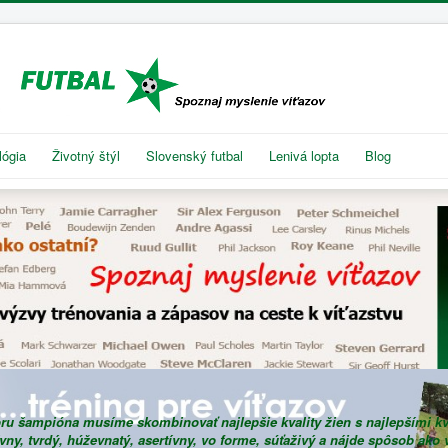
lógia
Životný štýl
Slovenský futbal
Lenivá lopta
Blog
oru šampióna musíme skombinovať najlepšie kvality žien s najlepšími kv
ívny, tvrdý, húževnatý, asertívny, vo forme, súťaživý a nájde spôsob ako 