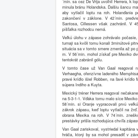
´min. sa cez De Vrija uvoľnil Herrera, k lo
minula bránu Holandska. Ďalšiu šancu mal 
aby vytlačil loptu na roh. Holanďania p
zakončení v záklone. V 42´min. predvi
Santosa, Cillessen však zachránil. V 
píšťalka rozhodcu nemá.
Veľkú úlohu v zápase zohrávalo počasie, 
turnaji sa kvôli tomu konali 3minútové pit
situácia sa v tomto smere zmenila až po 
m. V 56´min. mohol získať pre Mexiko dvo
tentokrát zabránil gólu.
V tomto čase už Van Gaal reagoval na
Verhaegha, ofenzívne ladeného Memphisa. 
pravé krídlo išiel Robben, na ľavé krídlo
súpera Indiho a Kuyta.
Mexický tréner Herrera reagoval nečakane
na 5-3-1-1. Vďaka tomu malo síce Mexiko 
58´min. si Oranje vypracovali prvú veľk
zákrok zápasu, keď loptu vytlačil na žrď
obrana Mexika na roh. V 74´min. zneško
prestávky prišla rozhodujúca chvíľa zápa
Van Gaal zariskoval, vystriedal kapitána
hráča, ktorý by sa mohol presadiť v záv