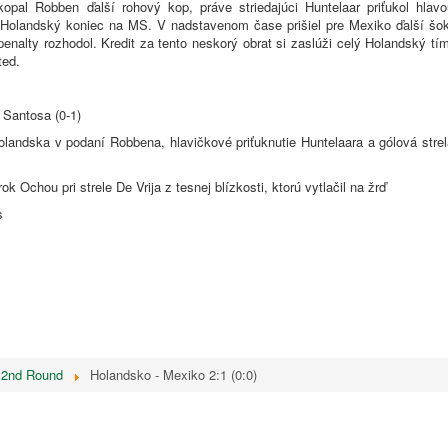
kopal Robben ďalší rohový kop, práve striedajúci Huntelaar priťukol hlavo
l Holandský koniec na MS. V nadstavenom čase prišiel pre Mexiko ďalší šok
nalty rozhodol. Kredit za tento neskorý obrat si zaslúži celý Holandský tí
ted.
 Santosa (0-1)
landska v podaní Robbena, hlavičkové priťuknutie Huntelaara a gólová strel
ok Ochou pri strele De Vrija z tesnej blízkosti, ktorú vytlačil na žrď
s
2nd Round
Holandsko - Mexiko 2:1 (0:0)