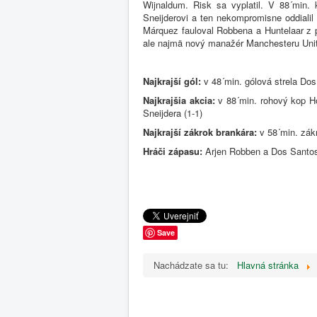
Wijnaldum. Risk sa vyplatil. V 88´min. 
Sneijderovi a ten nekompromisne oddiali
Márquez fauloval Robbena a Huntelaar z pe
ale najmä nový manažér Manchesteru Uni
Najkrajší gól:
v 48´min. gólová strela Dos
Najkrajšia akcia:
v 88´min. rohový kop Ho
Sneijdera (1-1)
Najkrajší zákrok brankára:
v 58´min. zákr
Hráči zápasu:
Arjen Robben a Dos Santo
Save
Nachádzate sa tu:
Hlavná stránka