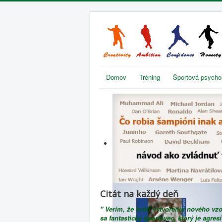
Domov
Tréning
Športová psycho
Citát na každý deň
" Verím, že kvôli vytvoreniu nového vz
sa fantastický športovec, ktorý je agres