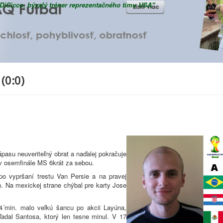
y DiCicco, bývalý tréner reprezentačného tímu USA"
roup D
Group E
Group F
Group G
Group H
2nd Round
 game
Final
(0:0)
pasu neuveriteľný obrat a naďalej pokračuje
 v osemfinále MS 6krát za sebou.
po vypršaní trestu Van Persie a na pravej
. Na mexickej strane chýbal pre karty Jose
4´min. malo veľkú šancu po akcii Layúna,
ľadal Santosa, ktorý len tesne minul. V 17