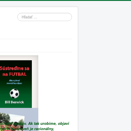
Hľadať
alitami mužov. Ak tak urobíme, objaví
vyhrať a zároveň je racionálny,