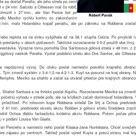
pte sa dostal Peralta, ale jeho strela po zemi
v 24´min. Salcido a Cillessen mal čo robiť,
ohrozili v 27´min., ale Van Persie bol pri
edlo Mexiko rýchlu kontru so zakončením
45´min. malo Holandsko kopať penaltu, ale po zákroku na Robbena zostal
lebo teplota sa na slnku vyšplhala až na 38,1 stupňa Celzia. Po prvýkrát n
né prestávky v oboch polčasoch. Taktické rozostavenie 3-5-2 použili oba tímy
prestávke. Výrazne tomu pomohla Dos Santosova gólová strela v 48´min. z 2
jgólový náskok Peralta. Vyslal podobnú strelu ako Dos Santos, ale Cillesse
 nepriaznivý vývoj. Do útoku poslal namiesto pravého krajného obranc
Tým zmenil systém z 3-4-1-2 na 4-2-1-3. Kuyt sa posunul na kraj obrany. N
 Memphis. Mexiko sa stiahlo a začal sa otvárať priestor pre krajných obranc
. Stiahol Santosa a na ihrisko poslal Aquiňu. Rozostavenie Mexika sa zmenil
početnú výhodu v strede poľa, ale na krídlach začali dominovať holanďania. 
ú príležitosť. Po rohovom kope Robbena strieľal De Vrij a Ochoa predviedo
. V 61´min. predviedol skvelú akciu Robben a gólovú strelu Sneijdera zrazil
dnil Ochoa ďalšiu fantastickú krídelnú akciu Robbena. Potom počas pitne
su v podaní Louisa Van Gaala.
 van Persieho a namiesto neho poslal Klaasa-Jana Huntelaara. Chcel sviežeh
ere zápasu po centroch. Taktiež poslal vpred Kuyta a pravú stranu mal kry