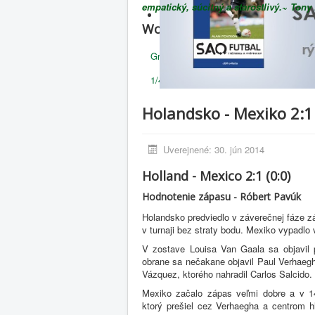
empatický, súcitný a starostlivý.~ Ton
World Cup 2014
Group A
Group B
Group C
G
1/4 Final
1/2 Final
Bronze medal
Holandsko - Mexiko 2:1 
Uverejnené: 30. jún 2014
Holland - Mexico 2:1 (0:0)
Hodnotenie zápasu - Róbert Pavúk
Holandsko predviedlo v záverečnej fáze zá
v turnaji bez straty bodu. Mexiko vypadlo
V zostave Louisa Van Gaala sa objavil 
obrane sa nečakane objavil Paul Verhaegh
Vázquez, ktorého nahradil Carlos Salcido.
Mexiko začalo zápas veľmi dobre a v 1
ktorý prešiel cez Verhaegha a centrom h