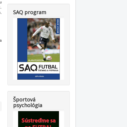
u
.
SAQ program
m,
a
Športová
psychológia