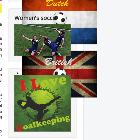
Women's soccer
a
a
 a
5
n
u
a
ov
o
V
l
a
j
o
ť