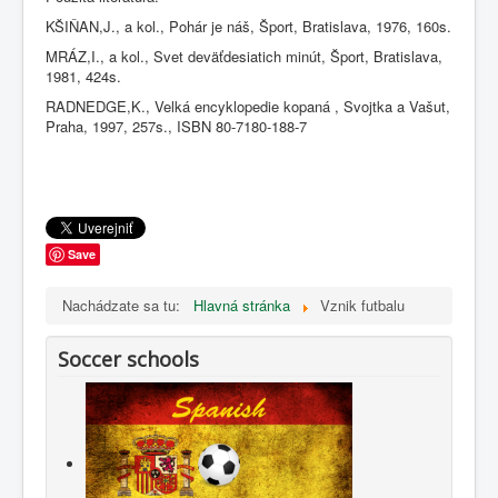
KŠIŇAN,J., a kol., Pohár je náš, Šport, Bratislava, 1976, 160s.
MRÁZ,I., a kol., Svet deväťdesiatich minút, Šport, Bratislava,
1981, 424s.
RADNEDGE,K., Velká encyklopedie kopaná , Svojtka a Vašut,
Praha, 1997, 257s., ISBN 80-7180-188-7
Save
Nachádzate sa tu:
Hlavná stránka
Vznik futbalu
Soccer schools