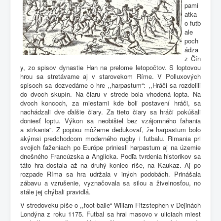
pami
atka
o futb
ale
poch
ádza
z Čín
y, zo spisov dynastie Han na prelome letopočtov. S loptovou
hrou sa stretávame aj v starovekom Ríme. V Polluxových
spisoch sa dozvedáme o hre ,,harpastum“: ,,Hráči sa rozdelili
do dvoch skupín. Na čiaru v strede bola vhodená lopta. Na
dvoch koncoch, za miestami kde boli postavení hráči, sa
nachádzali dve ďalšie čiary. Za tieto čiary sa hráči pokúšali
doniesť loptu. Výkon sa neobišiel bez vzájomného ťahania
a strkania“. Z popisu môžeme dedukovať, že harpastum bolo
akýmsi predchodcom moderného rugby i futbalu. Rimania pri
svojich ťaženiach po Európe priniesli harpastum aj na územie
dnešného Francúzska a Anglicka. Podľa tvrdenia historikov sa
táto hra dostala až na druhý koniec ríše, na Kaukaz. Aj po
rozpade Ríma sa hra udržala v iných podobách. Prinášala
zábavu a vzrušenie, vyznačovala sa silou a živelnosťou, no
stále jej chýbali pravidlá.
V stredoveku píše o ,,foot-balle“ Wiliam Fitzstephen v Dejinách
Londýna z roku 1175. Futbal sa hral masovo v uliciach miest