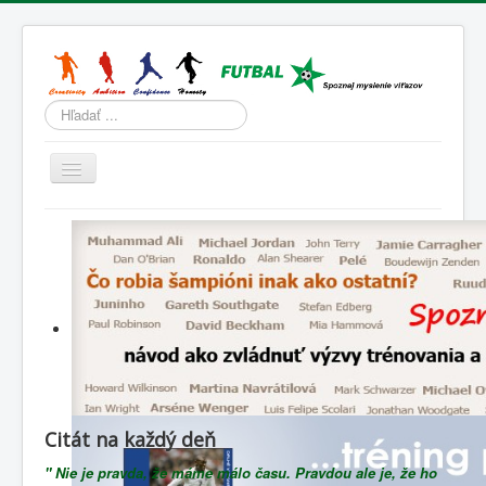
Hľadať
Prepnúť
navigáciu
Domov
Tréning
Športová psychológia
Životný štýl
Slovenský futbal
Lenivá lopta
Citát na každý deň
Blog
" Nie je pravda, že máme málo času. Pravdou ale je, že ho