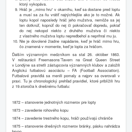
ktorý vykopáva.
Hráč je ,,mimo hru“ v okamihu, keď sa dostane pred loptu
a musí sa za ňu vrátiť najrýchlejšie ako je to možné. Ak
loptu kopol naposledy hráč jeho mužstva, nemôže sa jej
ten dotknúť, kopnúť do nej či pokračovať dopredu, pokiaľ
do nej nekopol niekto z druhého mužstva či niekto
z vlastného mužstva loptu nepredbehol a neprihral mu ju.
Nie je dovolené žiadne napádanie, keď je hráč mimo hru,
čo znamená v momente, keď je lopta za hráčom.
Ďalším významným medzníkom sa stal 26. október 1863.
V reštaurácii Freemasons´Tavern na Great Queen Street
v Londýne sa stretli zástupcovia významných klubov a založili
Anglickú futbalovú asociáciu – FA (Football Association).
Futbalové pravidlá sa menili pomaly a najprv sa overovali v
praxi. Tu je chronologický prehľad pravidiel, ktoré priblížili hru
z 19.storočia k dnešnému futbalu:
1872 – stanovenie jednotných rozmerov pre lopty
1873 – zavedenie rohového kopu
1874 – zavedenie trestného kopu, hráči používajú chrániče
1875 – stanovenie dnešných rozmerov bránky, pásku nahrádza
brvno