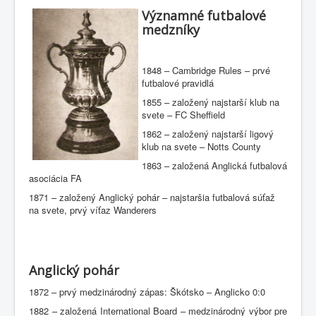
Významn
é futbalové
medzníky
1848 – Cambridge Rules – prvé
futbalové pravidlá
1855 – založený najstarší klub na
svete – FC Sheffield
1862 – založený najstarší ligový
klub na svete – Notts County
1863 – založená Anglická futbalová
asociácia FA
1871 – založený Anglický pohár – najstaršia futbalová súťaž
na svete, prvý víťaz Wanderers
Anglický pohár
1872 – prvý medzinárodný zápas: Škótsko – Anglicko 0:0
1882 – založená International Board – medzinárodný výbor pre