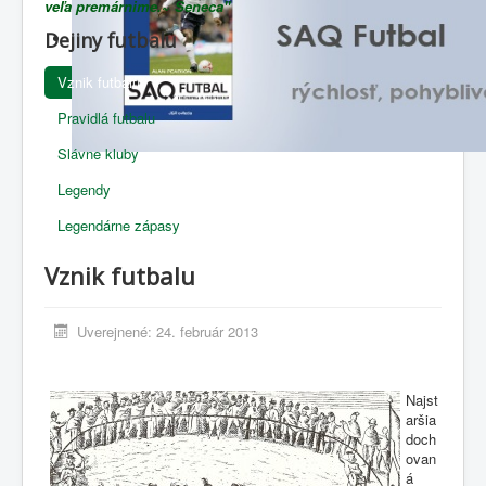
veľa premárnime.~ Seneca"
Dejiny futbalu
Vznik futbalu
Pravidlá futbalu
Slávne kluby
Legendy
Legendárne zápasy
Vznik futbalu
Uverejnené: 24. február 2013
Najst
aršia
doch
ovan
á