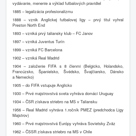
vydávanie, menenie a výklad futbalových pravidiel
1885 – legalizácia profesionalizmu
1888 – vznik Anglickej futbalovej ligy – prvý titul vyhral
Preston North End
1893 – vzniká prvý taliansky klub – FC Janov
1897 – vzniká Juventus Turín
1899 – vzniká FC Barcelona
1902 – vzniká Real Madrid
1904 – založenie FIFA s 8 členmi (Belgicko, Holandsko,
Francúzsko, Španielsko, Švédsko, Švajčiarsko, Dánsko
a Nemecko)
1905 – do FIFA vstupuje Anglicko
1930 – Prvé majstrovstvá sveta vyhráva domáci Uruguay
1934 – ČSR získava striebro na MS v Taliansku
1956 – Real Madrid vyhráva 1.ročník PMEZ (predchodca Ligy
Majstrov)
1960 – Prvé majstrovstvá Európy vyhráva Sovietsky Zväz
1962 – ČSSR získava striebro na MS v Chile