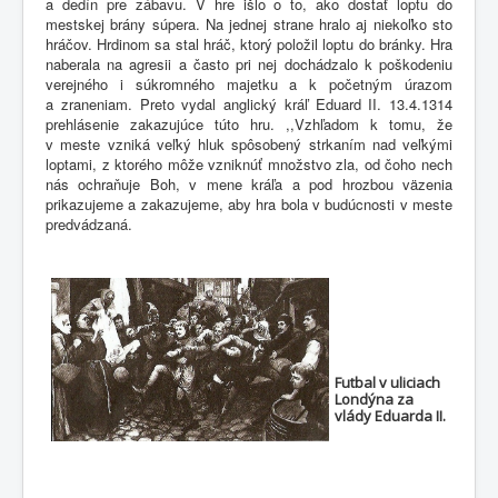
a dedín pre zábavu. V hre išlo o to, ako dostať loptu do
mestskej brány súpera. Na jednej strane hralo aj niekoľko sto
hráčov. Hrdinom sa stal hráč, ktorý položil loptu do bránky. Hra
naberala na agresii a často pri nej dochádzalo k poškodeniu
verejného i súkromného majetku a k početným úrazom
a zraneniam. Preto vydal anglický kráľ Eduard II. 13.4.1314
prehlásenie zakazujúce túto hru. ,,Vzhľadom k tomu, že
v meste vzniká veľký hluk spôsobený strkaním nad veľkými
loptami, z ktorého môže vzniknúť množstvo zla, od čoho nech
nás ochraňuje Boh, v mene kráľa a pod hrozbou väzenia
prikazujeme a zakazujeme, aby hra bola v budúcnosti v meste
predvádzaná.
Futbal v uliciach
Londýna za
vlády Eduarda II.