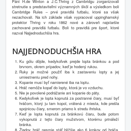
Páni H.de Winton a J.C.Thring z Cambridgu zorganizovali
stretnutie s predstaviteľmi významných škôl a výsledkom boli
Cambridge Rules – prvé pravidlá futbalu, ktoré sa však
nezachovali. Na ich základe však vypracoval uppinghamský
protektor Thring v roku 1862 nové a zároveň najstaršie
zachované pravidlá futbalu. Boli to pravidlá pre šport, ktoré
nazval Najjednoduchšia hra.
NAJJEDNODUCHŠIA HRA
Ku gólu dôjde, kedykoľvek prejde lopta bránkou a pod
brvnom, okrem prípadov, keď je hodený rukou.
Ruky je možné použiť iba k zastaveniu lopty a jej
umiestneniu pred nohy.
Kopanie musí byť namierené iba na loptu.
Hráč nemôže kopať do lopty, ktorá je vo vzduchu.
Nie je povolené podrážanie ani kopanie do päty.
Kedykoľvek je lopta kopnutá za postranné čiary, musí byť
hráčom, ktorý ju tam kopol, vrátená z miesta, kde prešla
spojnicou čiary, smerom priamo k stredu ihriska.
Keď je lopta kopnutá za bránkovú čiaru, bude potom
vykopnutá z tejto čiary mužstvom, ktorému prináleží
bránka.
Žiadny hráč nesmie stáť bližšie ako 6 krokov od hráča,