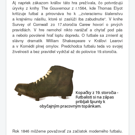
Aj napriek zákazom kráľov táto hra prežívala, čo potvrdzujú
úryvky z knihy The Gouvernour z r.1564, kde Thomas Elyot
kritizuje futbal a prirovnáva ho k ,,zvieraciemu šialenstvu
a krajnému násiliu, ktoré si zaslúži iba zabudnutie“. V knihe
Survey of Cornwall zo 17.storočia Carew hovorí o prvých
pravidlách. V hre nemohol nikto narážať a chytať pod pás
a nebolo povolené hrať loptu dopredu. O futbale sa zmienil aj
slávny dramatik William Shakespeare v Kráľovi Learovi
a v Komédii plnej omylov. Predchodca futbalu teda vo svojej
živelnosti a bez pravidiel vydržal až do polovice 19.storočia.
Kopačky z 19. storočia -
Futbalisti si na zápas
pribíjali špunty k
obyčajným pracovným topánkam.
Rok 1846 môžeme považovať za začiatok moderného futbalu.