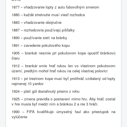
1877 – vhadzovanie lopty z autu ľubovoľným smerom
1880 – každé stretnutie musí viesť rozhodca
1883 – vhadzovanie obojručne
1887 – rozhodcovia používajú píšťalky
1890 – používanie sietí na bránky
1891 – zavedenie pokutového kopu
1905 – brankár nesmie pri pokutovom kope opustiť bránkovú
čiaru
1912 – brankár smie hrať rukou len vo vlastnom pokutovom
území, predtým mohol hrať rukou na celej vlastnej polovici
1913 – pri trestnom kope musí byť protihráč vzdialený od lopty
najmenej 10 yardov
1924 – platí gól dosiahnutý priamo z rohu
1925 – zmena pravidla o postavení mimo hru. Aby hráč zostal
v hre musia byť medzi ním a bránkou 2 a nie 3 hráči.
1990 – FIFA kvalifikuje úmyselný faul ako priestupok na
vylúčenie