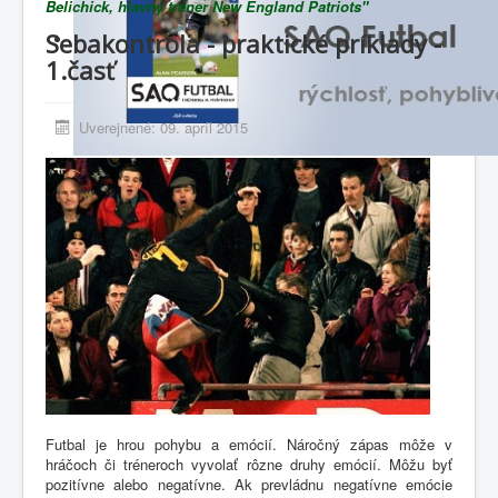
Belichick, hlavný tréner New England Patriots"
Sebakontrola - praktické príklady -
1.časť
Uverejnené: 09. apríl 2015
Futbal je hrou pohybu a emócií. Náročný zápas môže v
hráčoch či tréneroch vyvolať rôzne druhy emócií. Môžu byť
pozitívne alebo negatívne. Ak prevládnu negatívne emócie