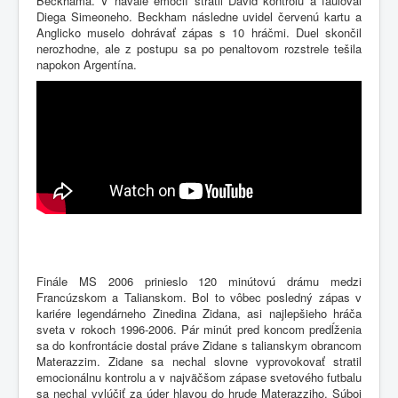
Beckhama. V návale emócií stratil David kontrolu a fauloval
Diega Simeoneho. Beckham následne uvidel červenú kartu a
Anglicko muselo dohrávať zápas s 10 hráčmi. Duel skončil
nerozhodne, ale z postupu sa po penaltovom rozstrele tešila
napokon Argentína.
Finále MS 2006 prinieslo 120 minútovú drámu medzi
Francúzskom a Talianskom. Bol to vôbec posledný zápas v
kariére legendárneho Zinedina Zidana, asi najlepšieho hráča
sveta v rokoch 1996-2006. Pár minút pred koncom predĺženia
sa do konfrontácie dostal práve Zidane s talianskym obrancom
Materazzim. Zidane sa nechal slovne vyprovokovať stratil
emocionálnu kontrolu a v najväčšom zápase svetového futbalu
sa nechal vylúčiť za úder hlavou do hrude Materazziho. Súboj