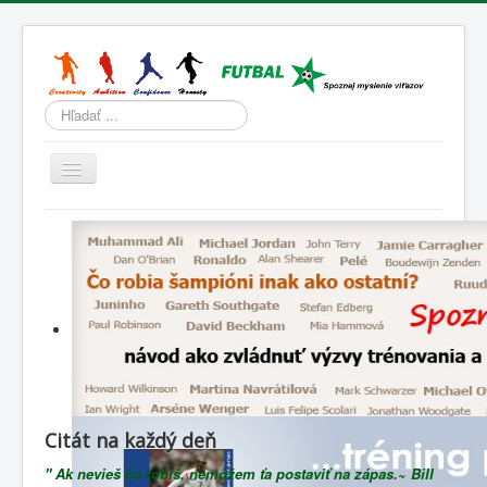
Hľadať
Prepnúť
navigáciu
Domov
Tréning
Športová psychológia
Životný štýl
Slovenský futbal
Lenivá lopta
Citát na každý deň
Blog
" Ak nevieš čo robíš, nemôžem ťa postaviť na zápas.~ Bill