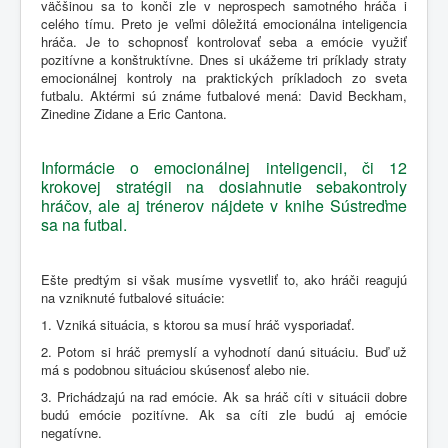
väčšinou sa to konči zle v neprospech samotného hráča i
celého tímu. Preto je veľmi dôležitá emocionálna inteligencia
hráča. Je to schopnosť kontrolovať seba a emócie využiť
pozitívne a konštruktívne. Dnes si ukážeme tri príklady straty
emocionálnej kontroly na praktických príkladoch zo sveta
futbalu. Aktérmi sú známe futbalové mená: David Beckham,
Zinedine Zidane a Eric Cantona.
Informácie o emocionálnej inteligencii, či 12
krokovej stratégii na dosiahnutie sebakontroly
hráčov, ale aj trénerov nájdete v knihe Sústreďme
sa na futbal.
Ešte predtým si však musíme vysvetliť to, ako hráči reagujú
na vzniknuté futbalové situácie:
1. Vzniká situácia, s ktorou sa musí hráč vysporiadať.
2. Potom si hráč premyslí a vyhodnotí danú situáciu. Buď už
má s podobnou situáciou skúsenosť alebo nie.
3. Prichádzajú na rad emócie. Ak sa hráč cíti v situácii dobre
budú emócie pozitívne. Ak sa cíti zle budú aj emócie
negatívne.