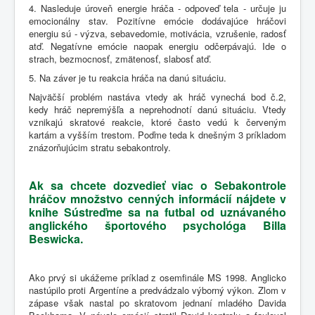
4. Nasleduje úroveň energie hráča - odpoveď tela - určuje ju
emocionálny stav. Pozitívne emócie dodávajúce hráčovi
energiu sú - výzva, sebavedomie, motivácia, vzrušenie, radosť
atď. Negatívne emócie naopak energiu odčerpávajú. Ide o
strach, bezmocnosť, zmätenosť, slabosť atď.
5. Na záver je tu reakcia hráča na danú situáciu.
Najväčší problém nastáva vtedy ak hráč vynechá bod č.2,
kedy hráč nepremýšľa a neprehodnotí danú situáciu. Vtedy
vznikajú skratové reakcie, ktoré často vedú k červeným
kartám a vyšším trestom. Poďme teda k dnešným 3 príkladom
znázorňujúcim stratu sebakontroly.
Ak sa chcete dozvedieť viac o Sebakontrole
hráčov množstvo cenných informácií nájdete v
knihe Sústreďme sa na futbal od uznávaného
anglického športového psychológa Billa
Beswicka.
Ako prvý si ukážeme príklad z osemfinále MS 1998. Anglicko
nastúpilo proti Argentíne a predvádzalo výborný výkon. Zlom v
zápase však nastal po skratovom jednaní mladého Davida