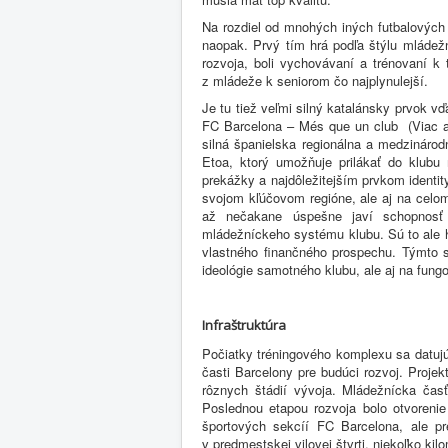
Na rozdiel od mnohých iných futbalových 
naopak. Prvý tím hrá podľa štýlu mládežn
rozvoja, boli vychovávaní a trénovaní k
z mládeže k seniorom čo najplynulejší.
Je tu tiež veľmi silný katalánsky prvok 
FC Barcelona – Més que un club (Viac ako 
silná španielska regionálna a medzináro
Etoa, ktorý umožňuje prilákať do klubu
prekážky a najdôležitejším prvkom identity
svojom kľúčovom regióne, ale aj na celo
až nečakane úspešne javí schopnosť 
mládežníckeho systému klubu. Sú to ale hr
vlastného finančného prospechu. Týmto 
ideológie samotného klubu, ale aj na fun
Infraštruktúra
Počiatky tréningového komplexu sa datujú
časti Barcelony pre budúci rozvoj. Proje
rôznych štádií vývoja. Mládežnícka čas
Poslednou etapou rozvoja bolo otvoreni
športových sekcíí FC Barcelona, ale p
v predmestskej vilovej štvrti, niekoľko k