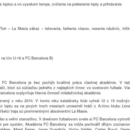
s loptou a vo vysokom tempe, cvičenia na preberanie lopty a prihrávanie
Tort – La Masia zákaz – tetovania, farbenia vlasov, nosenia náušníc, tričk
y na tím U-19 a FC Barcelona B)
FC Barcelona je bez pochýb kvalitná práca vlastnej akadémie. V tejt
ráči, ktorí sú súčasťou jedného z najlepších tímov vo svetovom futbale. Via
arcelona ovplyvňuje hlavne činnosť mládežníckej akadémie.
znený v roku 2010. V tomto roku katalánsky klub vyhral 12 z 15 možnýc
ú loptu sa na prvých troch miestach umiestnili hráči z A-tímu klubu Lione
Všetci traja sú prominentnými absolventmi La Masie.
bo a veľmi starostlivo. V dnešnom futbalovom svete si FC Barcelona vytvori
bení pre systém. Akadémia FC Barcelony sa môže pochváliť dlhým zoznamo
ere, Albert Ferrer, Josep Guardiola, Victor Valdés, Carles Puyol, Gerar