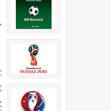
a
o
c
h
l
la
m
d