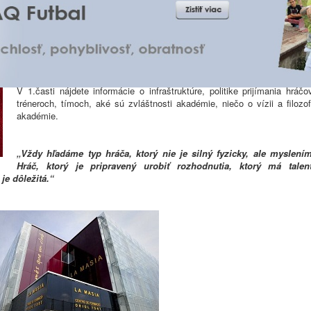
 mládežníckej akadémie - 1.časť
Prinášame vám dvojdielny report ECA (Asociácia európskych klubov
z roku 2012 o jednej z najslávnejších akadémií na svete – La Masii
V 1.časti nájdete informácie o infraštruktúre, politike prijímania hráčo
tréneroch, tímoch, aké sú zvláštnosti akadémie, niečo o vízii a filozof
akadémie.
„Vždy hľadáme typ hráča, ktorý nie je silný fyzicky, ale myslením
Hráč, ktorý je pripravený urobiť rozhodnutia, ktorý má talent
je dôležitá.“