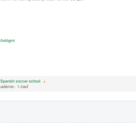
ychológmi
Spanish soccer school
kadémie - 1.časť