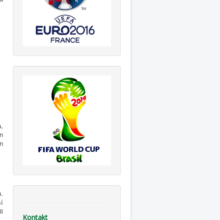
,
n
n
.
í
i
Kontakt