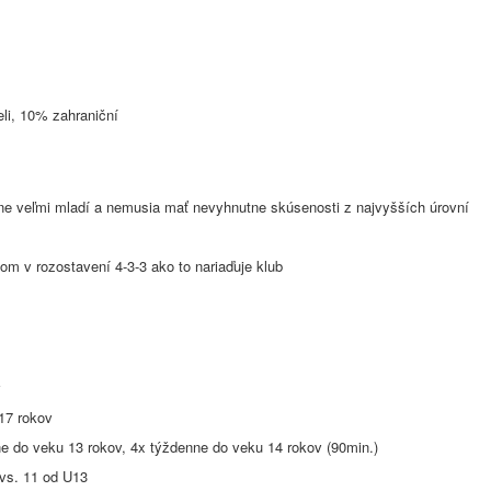
li, 10% zahraniční
jne veľmi mladí a nemusia mať nevyhnutne skúsenosti z najvyšších úrovní
om v rozostavení 4-3-3 ako to nariaďuje klub
v
17 rokov
ne do veku 13 rokov, 4x týždenne do veku 14 rokov (90min.)
 vs. 11 od U13