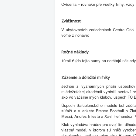
Cvičenia – rovnaké pre všetky tímy, vždy 
Zvláštnosti
V ubytovacích zariadeniach Centre Oriol 
voľne z nohavíc
Ročné náklady
10mil.€ (do tejto sumy sa nerátajú náklad
Zázemie a dôležité miľníky
Jednou z významných príčin úspechov 
mládežníckej akadémii vyrástli svetoví h
ako vo väčšine iných klubov, úspech FC B
Úspech Barcelonského modelu bol zdôra
súťaží a v ankete France Football o Zlat
Messi, Andres Iniesta a Xavi Hernandez. 
Klub vyhľadáva hráčov pre svoj tím dlhodo
vlastný model, v ktorom sú hráči vyro
absolventov vrátane mien ako Ramon Cald