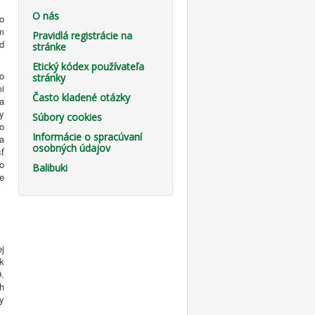
O nás
o
m
Pravidlá registrácie na
d
stránke
Etický kódex používateľa
o
stránky
mi
Často kladené otázky
a
y
Súbory cookies
vo
Informácie o spracúvaní
a
osobných údajov
ť
ho
Balibuki
e
j
k
.
h
y