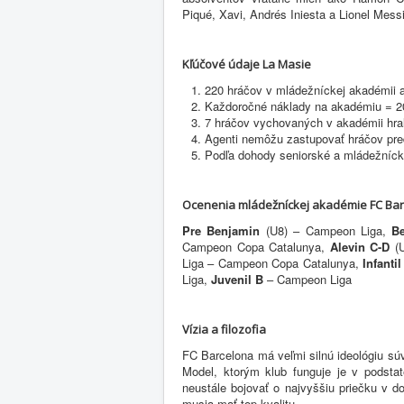
Piqué, Xavi, Andrés Iniesta a Lionel Messi
Kľúčové údaje La Masie
220 hráčov v mládežníckej akadémii 
Každoročné náklady na akadémiu = 20
7 hráčov vychovaných v akadémii hra
Agenti nemôžu zastupovať hráčov pre
Podľa dohody seniorské a mládežníc
Ocenenia mládežníckej akadémie FC Bar
Pre Benjamin
(U8) – Campeon Liga,
B
Campeon Copa Catalunya,
Alevin C-D
(U
Liga – Campeon Copa Catalunya,
Infanti
Liga,
Juvenil B
– Campeon Liga
Vízia a filozofia
FC Barcelona má veľmi silnú ideológiu sú
Model, ktorým klub funguje je v podst
neustále bojovať o najvyššiu priečku v d
musia mať top kvalitu.