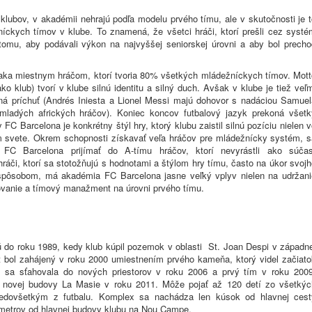
klubov, v akadémii nehrajú podľa modelu prvého tímu, ale v skutočnosti je t
íckych tímov v klube. To znamená, že všetci hráči, ktorí prešli cez systé
 tomu, aby podávali výkon na najvyššej seniorskej úrovni a aby bol precho
vďaka miestnym hráčom, ktorí tvoria 80% všetkých mládežníckych tímov. Mott
klub) tvorí v klube silnú identitu a silný duch. Avšak v klube je tiež veľ
dná príchuť (Andrés Iniesta a Lionel Messi majú dohovor s nadáciou Samuel
 mladých afrických hráčov). Koniec koncov futbalový jazyk prekoná všetk
 FC Barcelona je konkrétny štýl hry, ktorý klubu zaistil silnú pozíciu nielen 
m svete. Okrem schopnosti získavať veľa hráčov pre mládežnícky systém, s
FC Barcelona prijímať do A-tímu hráčov, ktorí nevyrástli ako súčas
áči, ktorí sa stotožňujú s hodnotami a štýlom hry tímu, často na úkor svoj
spôsobom, má akadémia FC Barcelona jasne veľký vplyv nielen na udržani
govanie a tímový manažment na úrovni prvého tímu.
 do roku 1989, kedy klub kúpil pozemok v oblasti St. Joan Despi v západne
kt bol zahájený v roku 2000 umiestnením prvého kameňa, ktorý videl začiato
ť sa sťahovala do nových priestorov v roku 2006 a prvý tím v roku 2009
e novej budovy La Masie v roku 2011. Môže pojať až 120 detí zo všetkýc
redovšetkým z futbalu. Komplex sa nachádza len kúsok od hlavnej cest
ilometrov od hlavnej budovy klubu na Nou Campe.