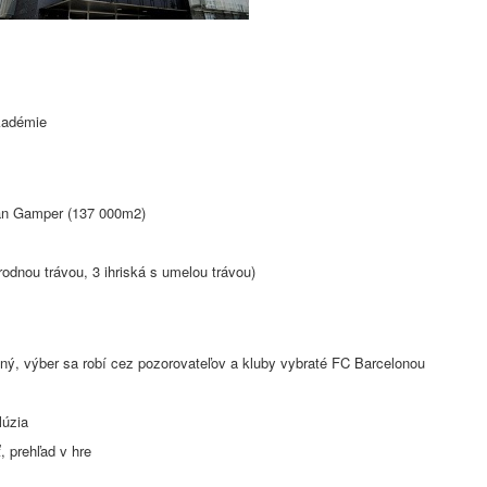
kadémie
oan Gamper (137 000m2)
írodnou trávou, 3 ihriská s umelou trávou)
ný, výber sa robí cez pozorovateľov a kluby vybraté FC Barcelonou
lúzia
, prehľad v hre