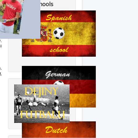
Soccer schools
)
.
v,
ii
.
,